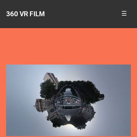
google-site-verification: google3d7dfdc7308dfc14.html
☰
360 VR FILM